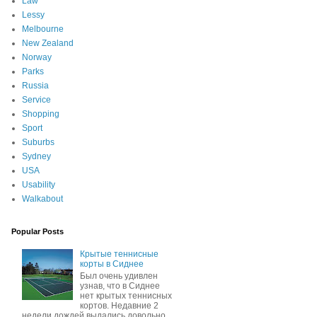
Law
Lessy
Melbourne
New Zealand
Norway
Parks
Russia
Service
Shopping
Sport
Suburbs
Sydney
USA
Usability
Walkabout
Popular Posts
Крытые теннисные
корты в Сиднее
Был очень удивлен
узнав, что в Сиднее
нет крытых теннисных
кортов. Недавние 2
недели дождей выдались довольно