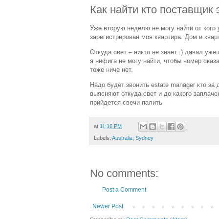
Как найти кто поставщик 
Уже вторую неделю не могу найти от кого у
зарегистрирован моя квартира. Дом и кварти
Откуда свет – никто не знает :) давал уже
я нифига не могу найти, чтобы номер сказа
тоже ниче нет.
Надо будет звонить estate manager кто за 
выясняют откуда свет и до какого заплачено
прийдется свечи палить
at
11:16 PM
Labels:
Australia
,
Sydney
No comments:
Post a Comment
Newer Post