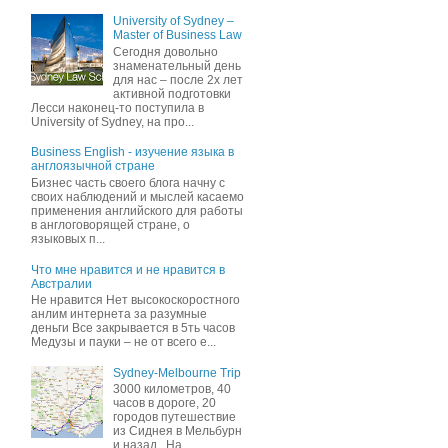
University of Sydney –
Master of Business Law
Сегодня довольно
знаменательный день
для нас – после 2х лет
активной подготовки
Лесси наконец-то поступила в
University of Sydney, на про...
Business English - изучение языка в
англоязычной стране
Бизнес часть своего блога начну c
своих наблюдений и мыслей касаемо
применения английского для работы
в англоговорящей стране, о
языковых п...
Что мне нравится и не нравится в
Австралии
Не нравится Нет высокоскоростного
анлим интернета за разумные
деньги Все закрывается в 5ть часов
Медузы и пауки – не от всего е...
Sydney-Melbourne Trip
3000 километров, 40
часов в дороге, 20
городов путешествие
из Сиднея в Мельбурн
и назад . На