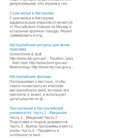
депресивными, ибо играем в тен...
Съем жилья в Австралии
Съем жилья в Австралии
кардинальным образом отличается
от Российского (говорю за Москву и
остальные крупные города). Решил
суммировать в отд...
Австралийские ресурсы для вновь
приезжих
Government & stuff:
http://www.ato.gov.au/ – Taxation, laws
.. blah blah http://www.bom.gov.au/ -
Meteorology http://www.rta.nsw.gov.a...
Австралийские фильмы
Поспрашивал у местных, чтобы
такого посмотреть из классики
австралийского кино, которые все
смотрели и знают, и иcпользуют
цитаты/шутки из ф...
Поступление в Австралийский
университет. Часть 1 - Введение
Часть 1 - Введение Часть 2 -
Подготовка и подача документов
Часть 3 - Выбор программы и место
учебы Часть 4 - Предметы и
особенности выб...