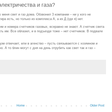
электричества и газа?
 меня свет и газ дома. Обзвонил 3 компании – ни у кого не
ра есть, но только из комплекса А, а из Д (где я) нет.
 им и номера счетчиков газовых, всеравно не знают. А счетчик света
ть им. Все облазил, и в подъезде тоже – нет счетчиков. В подвале
дом отвечает, или в агенство – пусть связываются с хозяином и
. А то блин могут с дня на день отрубить как свет так и газ –
Home
Older Post