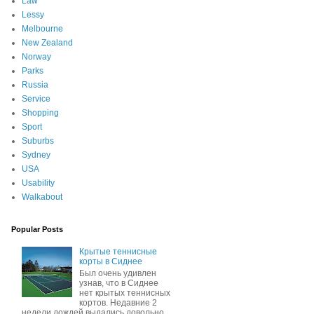
Law
Lessy
Melbourne
New Zealand
Norway
Parks
Russia
Service
Shopping
Sport
Suburbs
Sydney
USA
Usability
Walkabout
Popular Posts
Крытые теннисные
корты в Сиднее
Был очень удивлен
узнав, что в Сиднее
нет крытых теннисных
кортов. Недавние 2
недели дождей выдались довольно