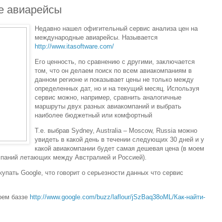
е авиарейсы
Недавно нашел офигительный сервис анализа цен на
международные авиарейсы. Называется
http://www.itasoftware.com/
Его ценность, по сравнению с другими, заключается
том, что он делаем поиск по всем авиакомпаниям в
данном регионе и показывает цены не только между
определенных дат, но и на текущий месяц. Используя
сервис можно, например, сравнить аналогичные
маршруты двух разных авиакомпаний и выбрать
наиболее бюджетный или комфортный
Т.е. выбрав Sydney, Australia – Moscow, Russia можно
увидеть в какой день в течении следующих 30 дней и у
какой авиакомпании будет самая дешевая цена (в моем
мпаний летающих между Австралией и Россией).
упать Google, что говорит о серьезности данных что сервис
оем баззе
http://www.google.com/buzz/laflour/jSzBaq38oML/Как-найти-