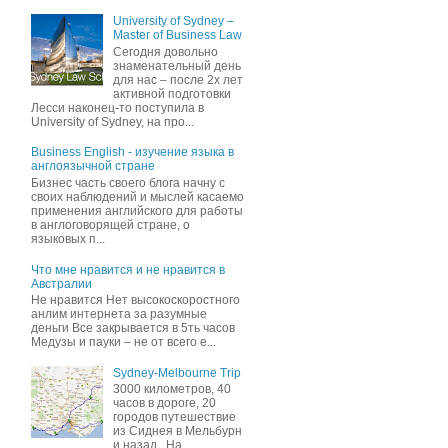
University of Sydney –
Master of Business Law
Сегодня довольно
знаменательный день
для нас – после 2х лет
активной подготовки
Лесси наконец-то поступила в
University of Sydney, на про...
Business English - изучение языка в
англоязычной стране
Бизнес часть своего блога начну c
своих наблюдений и мыслей касаемо
применения английского для работы
в англоговорящей стране, о
языковых п...
Что мне нравится и не нравится в
Австралии
Не нравится Нет высокоскоростного
анлим интернета за разумные
деньги Все закрывается в 5ть часов
Медузы и пауки – не от всего е...
Sydney-Melbourne Trip
3000 километров, 40
часов в дороге, 20
городов путешествие
из Сиднея в Мельбурн
и назад . На