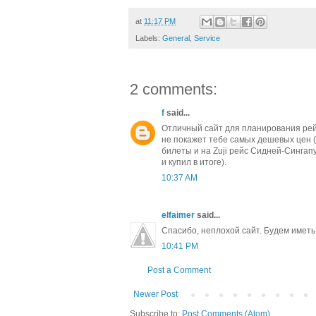
at
11:17 PM
Labels:
General
,
Service
2 comments:
f
said...
Отличный сайт для планирования рейс
не покажет тебе самых дешевых цен (в
билеты и на Zuji рейс Сидней-Сингап
и купил в итоге).
10:37 AM
elfaimer
said...
Спасибо, неплохой сайт. Будем иметь 
10:41 PM
Post a Comment
Newer Post
Subscribe to:
Post Comments (Atom)