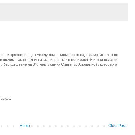
ов и сравнения цен между компаниями, хотя надо заметить, что он
прочем, такая задача и ставилась, как я понимаю). Я искал недавно
ур был дешевле на 3%, чем у самих Сингапур Айрлайнс (у которых я
ввиду.
Home
Older Post