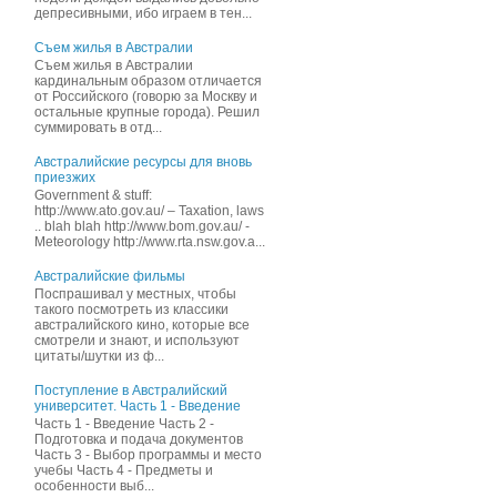
депресивными, ибо играем в тен...
Съем жилья в Австралии
Съем жилья в Австралии
кардинальным образом отличается
от Российского (говорю за Москву и
остальные крупные города). Решил
суммировать в отд...
Австралийские ресурсы для вновь
приезжих
Government & stuff:
http://www.ato.gov.au/ – Taxation, laws
.. blah blah http://www.bom.gov.au/ -
Meteorology http://www.rta.nsw.gov.a...
Австралийские фильмы
Поспрашивал у местных, чтобы
такого посмотреть из классики
австралийского кино, которые все
смотрели и знают, и иcпользуют
цитаты/шутки из ф...
Поступление в Австралийский
университет. Часть 1 - Введение
Часть 1 - Введение Часть 2 -
Подготовка и подача документов
Часть 3 - Выбор программы и место
учебы Часть 4 - Предметы и
особенности выб...