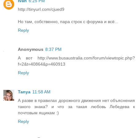
Ivan
6:25 PM
http://tinyurl.com/cjued9
Но там, собственно, пара строк с форума и всё...
Reply
Anonymous
8:37 PM
А вот http://www.busaustralia.com/forum/viewtopic.php?
f=2&t=40864&p=460913
Reply
Tanya
11:58 AM
А разве в правилах дорожного движения нет объяснения
такого знака? и что за такая любовь Лебедева к
почтовым ящикам :)
Reply