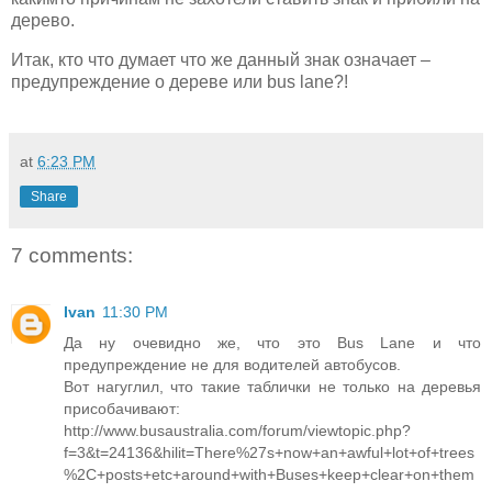
дерево.
Итак, кто что думает что же данный знак означает –
предупреждение о дереве или bus lane?!
at
6:23 PM
Share
7 comments:
Ivan
11:30 PM
Да ну очевидно же, что это Bus Lane и что
предупреждение не для водителей автобусов.
Вот нагуглил, что такие таблички не только на деревья
присобачивают:
http://www.busaustralia.com/forum/viewtopic.php?
f=3&t=24136&hilit=There%27s+now+an+awful+lot+of+trees
%2C+posts+etc+around+with+Buses+keep+clear+on+them