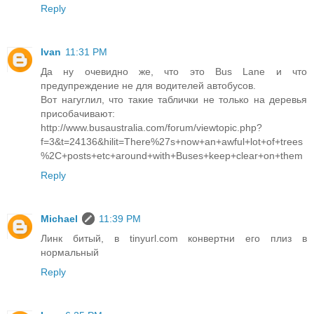
Reply
Ivan
11:31 PM
Да ну очевидно же, что это Bus Lane и что
предупреждение не для водителей автобусов.
Вот нагуглил, что такие таблички не только на деревья
присобачивают:
http://www.busaustralia.com/forum/viewtopic.php?
f=3&t=24136&hilit=There%27s+now+an+awful+lot+of+trees
%2C+posts+etc+around+with+Buses+keep+clear+on+them
Reply
Michael
11:39 PM
Линк битый, в tinyurl.com конвертни его плиз в
нормальный
Reply