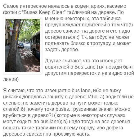
Самое интересное началось в коментариях, касаемо
фотки с “Buses Keep Clear” табличкой на дереве. По
мнению некоторых, эта табличка
предупреждает водителей о том что(!)
дерево свисает на дороге и его надо
остерегаться :) Т.к. автобус не может
подъехать близко к тротуару, и может
задеть дерево.
Другие считают, что это извещает
водителей о Bus Lane (т.к. позади был
допустим перекресток и не видно этой
линии)
Я считаю, что это извещает о bus lane, ибо не вижу
никаких доводов а защиту о дереве. Ибо: а) водители не
слепые, не заметить дерево на пути может только
слепой б) почему тока buses, грузовикам значит можно
врубиться в дерево?! ( которые в некоторых случаях
могут ездить по bus lane); в) надо тогда на все деревья
вешать такие таблички по всему городу, ибо дофига
деревьев свисает на проезжую часть.