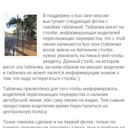
В поддержку о bus lane версии
выступает следующая фотка с
такойже табличкой. Табличка висит на
столбе, информирующая водителей
пересекающих перекресток, что с этой
линии начинается bus lane (табличка
возле земли на бетонном столбе,
нужно увеличить на пикасе-веб чтобы
увидеть). Данный столб, на котором
висит эта табличка, ни коим обраом не мешает водителю
и табличка не может являтся информирущим знаком о
том, что надо остерегаться столба :)
Табличка прилеплена для того чтобы информировать
водителей пересекающих перекресток о наличии
автобусной линии, ибо саму линию не видно. Тем самым
предоставив водителям время перестроиться на
центральную полосу.
Точно такоеже сделано и на первой фотке, только по
какимто причинам не захотели ставить знак и прибили на