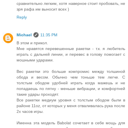
сравнительно легким, хотя наверное стоит пробовать, не
зря рафа им выносит всех )
Reply
Michael
11:35 PM
В этом и прикол.
Мне нравятся перевешенные ракетки - т.к. я любитель
играть с дальней линии, и перевес в голову помогает с
мошными ударами.
Вес ракетки это больше компромис между толшиной
обода и весом. Обычно чем тоньше тем легче. С
толстым ободом удобней играть когда мажешь и не
попадаешь по пятну - меньше вибрации, и комфортней
такие удары проходят.
Все ракетки медиум уровня с толстым ободом были в
районе 11oz, от которых у меня отваливалась рука после
2х часов игры.
Именна эта модель Babolat сочетает в себе мощь для