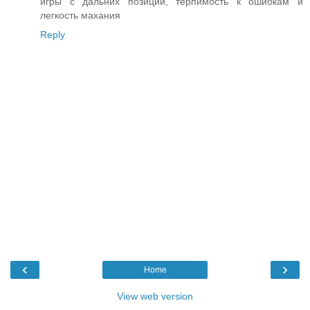
игры с дальних позиций, терпимость к ошибкам и
легкость махания
Reply
‹
›
Home
View web version