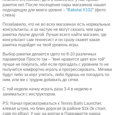
ракеток нет. После посещения пары магазинов нашел
подходящую для моего уровня – “
Babolat X102
” (фото
слева)
Позабавило, что не во всех магазинах есть нормальные
консультанты, и за частую не могут сказать чем одна
ракетка лушче другой. Лучше всего найти магазин, где
консультант сам теннесист и он сразу скажет какая
ракетка подойдет на твой уровень игры.
Выбор ракетки делается гдето по 8-10 различных
параметров Просто так – “мне нравится цвет вон той“
лучше не покупать, ибо если прогадать с уровнем то не
получится комфортно играть и прогрессировать. Мячики
будут либо за корт улетать, либо будешь не попадать по
ним, или же с трудом добивать до сетки.
С той недели начну играть раза 3-4 в неделю и
заниматься с инструктором.
PS: Начал присматриваться к Tennis Balls Launcher,
клевая штука, но блин дорогая (в районе $1k-2k стоит,
судя по eBay). У нас на кортах в Парраматте народ