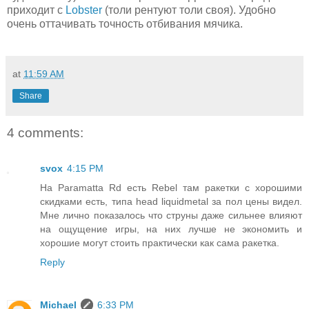
приходит с
Lobster
(толи рентуют толи своя). Удобно
очень оттачивать точность отбивания мячика.
at
11:59 AM
Share
4 comments:
svox
4:15 PM
На Paramatta Rd есть Rebel там ракетки с хорошими
скидками есть, типа head liquidmetal за пол цены видел.
Мне лично показалось что струны даже сильнее влияют
на ощущение игры, на них лучше не экономить и
хорошие могут стоить практически как сама ракетка.
Reply
Michael
6:33 PM