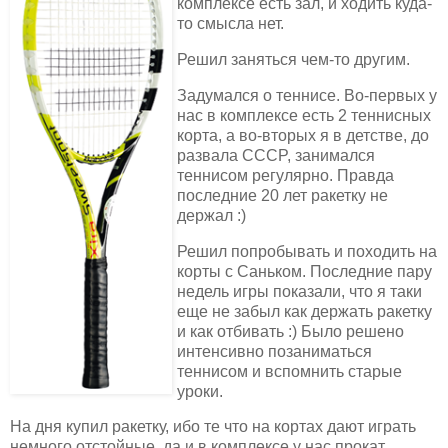
комплексе есть зал, и ходить куда-
то смысла нет.
Решил заняться чем-то другим.
Задумался о теннисе. Во-первых у
нас в комплексе есть 2 теннисных
корта, а во-вторых я в детстве, до
развала CCCP, занимался
теннисом регулярно. Правда
последние 20 лет ракетку не
держал :)
Решил попробывать и походить на
корты с Саньком. Последние пару
недель игры показали, что я таки
еще не забыл как держать ракетку
и как отбивать :) Было решено
интенсивно позаниматься
теннисом и вспомнить старые
уроки.
На дня купил ракетку, ибо те что на кортах дают играть
немного отстойные, да и в комплексе у нас прокат