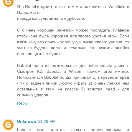
Я в Rebel и купил, тока в том что находится в Westfield в
Парраматте.
правда консультанты там дубовые.
С оччень хорошей ракеткой можно прогадать. Главное
чтобы она была хорощая для твоего уровня игры. Если
взять какуюто оочень хорошую и выше своего уровня, то
учиться будешь долго и печально. т.к. никаких ошибок
она прощать не будет.
Babolat одна из оптимальных для intermediate уровня.
Смотрел K2, Babolat и Wilson. Причем игра имиже.
Понравилася Babolat по 2м причинам 1) перевес вперед
- т.к с задней линии люблю играть 2) очень легкая чем
остальные в этом же классе 3) толстая head - для
сильных ударов
Reply
Unknown
11:29 PM
babolat мне кажется сильно перевешанным и