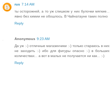
rus
7:14 AM
ты осторожней, а то уж слишком у них булочки мягкие...
явно без химии не обошлось. В Чайнатауне таких полно
Reply
Anonymous
9:23 AM
Да уж :-) отличные магазинчики :-) только стараюсь в них
не заходить :-) ибо для фигуры опасно :-) в больших
количествах... а вот в малых не получается ни как... :-)
Reply