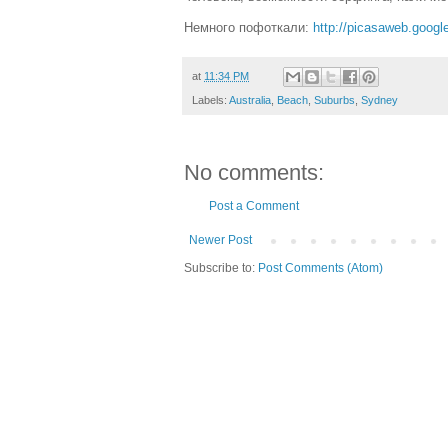
Немного пофоткали:
http://picasaweb.goog
at
11:34 PM
Labels:
Australia
,
Beach
,
Suburbs
,
Sydney
No comments:
Post a Comment
Newer Post
Subscribe to:
Post Comments (Atom)