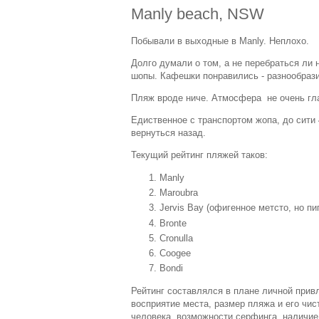
Manly beach, NSW
Побывали в выходные в Manly. Неплохо.
Долго думали о том, а не перебраться ли 
шопы. Кафешки понравились - разнообрази
Пляж вроде ниче. Атмосфера не очень гла
Едиственное с транспортом жопа, до сити 
вернуться назад.
Текущий рейтинг пляжей таков:
Manly
Maroubra
Jervis Bay (офигенное метсто, но п
Bronte
Cronulla
Coogee
Bondi
Рейтинг составлялся в плане личной при
восприятие места, размер пляжа и его чис
человека, возможности серфинга, наличие