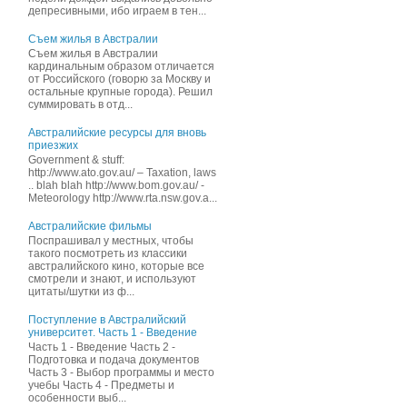
депресивными, ибо играем в тен...
Съем жилья в Австралии
Съем жилья в Австралии
кардинальным образом отличается
от Российского (говорю за Москву и
остальные крупные города). Решил
суммировать в отд...
Австралийские ресурсы для вновь
приезжих
Government & stuff:
http://www.ato.gov.au/ – Taxation, laws
.. blah blah http://www.bom.gov.au/ -
Meteorology http://www.rta.nsw.gov.a...
Австралийские фильмы
Поспрашивал у местных, чтобы
такого посмотреть из классики
австралийского кино, которые все
смотрели и знают, и иcпользуют
цитаты/шутки из ф...
Поступление в Австралийский
университет. Часть 1 - Введение
Часть 1 - Введение Часть 2 -
Подготовка и подача документов
Часть 3 - Выбор программы и место
учебы Часть 4 - Предметы и
особенности выб...