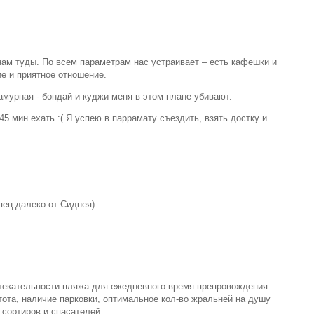
нам туды. По всем параметрам нас устраивает – есть кафешки и
е и приятное отношение.
мурная - бондай и куджи меня в этом плане убивают.
45 мин ехать :( Я успею в паррамату съездить, взять достку и
ипец далеко от Сиднея)
влекательности пляжа для ежедневного время препровождения –
тота, наличие парковки, оптимальное кол-во жральней на душу
 сортиров и спасателей