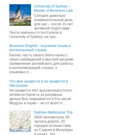
University of Sydney –
Master of Business Law
Сегодня довольно
знаменательный день
для нас – после 2х лет
активной подготовки
Лесси наконец-то поступила в
University of Sydney, на про...
Business English - изучение языка в
англоязычной стране
Бизнес часть своего блога начну c
своих наблюдений и мыслей касаемо
применения английского для работы
в англоговорящей стране, о
языковых п...
Что мне нравится и не нравится в
Австралии
Не нравится Нет высокоскоростного
анлим интернета за разумные
деньги Все закрывается в 5ть часов
Медузы и пауки – не от всего е...
Sydney-Melbourne Trip
3000 километров, 40
часов в дороге, 20
городов путешествие
из Сиднея в Мельбурн
и назад . На