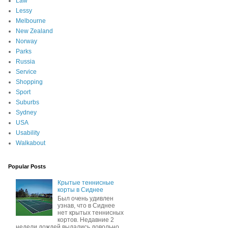
Law
Lessy
Melbourne
New Zealand
Norway
Parks
Russia
Service
Shopping
Sport
Suburbs
Sydney
USA
Usability
Walkabout
Popular Posts
Крытые теннисные
корты в Сиднее
Был очень удивлен
узнав, что в Сиднее
нет крытых теннисных
кортов. Недавние 2
недели дождей выдались довольно