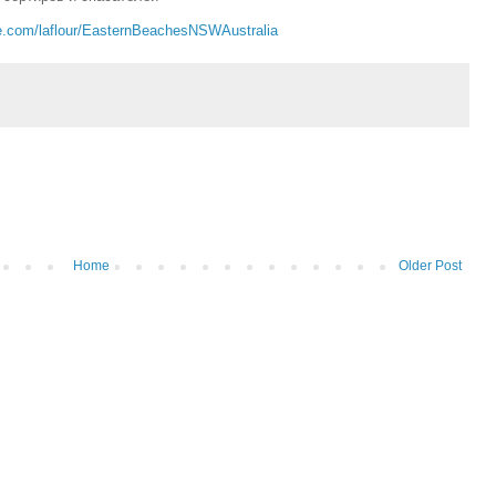
le.com/laflour/EasternBeachesNSWAustralia
Home
Older Post