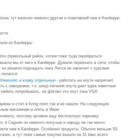
знь тут конечно немного другая и поактивней чем в Канберре.
ости
езли из Канберры
imo (прикольный район, хотим тоже туда перебраться
выкли мы от него в Канберре. Думали переехать в сити, чтобы
, но решили подождать пока Лесси не закончит с курсами
р попался
 Viewsonic
и
клаву отдельную
- работать на ноуте напрягает.
ть с наводками, т.к. шнур питания ноута дает едва заметные
 кабель попробывать, но фигово что ноут тока VGA
диван и стол в living room так и не нашли. На следующие
ьным магазинам и опять в Икею
 клиенту, поэтому активно ищу бесплатную парковку
л, в Сиднее он немного получше и народу не так много
шевле чем в Канберре. Особенно продукты. Обычно меньше 50-
агазин, а тут теже самые покупки вышли на 31 бакс всего