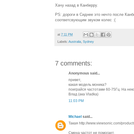
Хачу назад в Канберру.
PS: дороги в Сиднее это нечто после Канб
соответсвующим звуком колес :(
at
7:11 PM
Labels:
Australia
,
Sydney
7 comments:
Anonymous said...
привет,
какая модель моника?
поиграйся частотами 60-75Гц. На неко
Влад (ака Vladka)
11:03 PM
Michael
said...
Такая http://www.viewsonic.com/product
Смена частот не помогает.