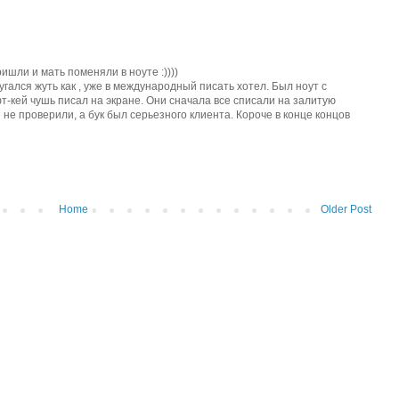
ришли и мать поменяли в ноуте :))))
угался жуть как , уже в международный писать хотел. Был ноут с
-кей чушь писал на экране. Они сначала все списали на залитую
е не проверили, а бук был серьезного клиента. Короче в конце концов
Home
Older Post