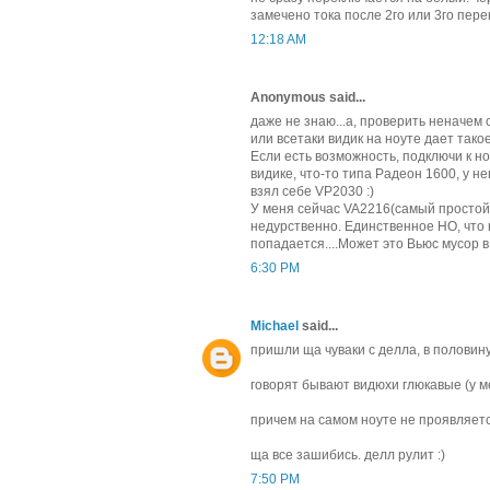
замечено тока после 2го или 3го пер
12:18 AM
Anonymous said...
даже не знаю...а, проверить неначем с
или всетаки видик на ноуте дает такое.
Если есть возможность, подключи к но
видике, что-то типа Радеон 1600, у не
взял себе VP2030 :)
У меня сейчас VA2216(самый простой 
недурственно. Единственное НО, что 
попадается....Может это Вьюс мусор в 
6:30 PM
Michael
said...
пришли ща чуваки с делла, в половину
говорят бывают видюхи глюкавые (у м
причем на самом ноуте не проявляет
ща все зашибись. делл рулит :)
7:50 PM