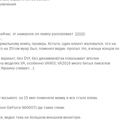
еключения
ейчас. эт наверное он лампу разогревает :))))))))
..
рмальному компу, проверь. Кстати, один клиент жаловался, что на
го на 35том муар был, поменял видик- пропал. Но, в конце концов он
вариант, без DVI, без динамиков)так показывает вполне
на моделях VA, особенно VA903, VA2016 много битых пикселов
Украину сливает...:(
 восьмого. за 15 мин поменяли мамку и все стало клева.
еня GeForce 8600GT) где такие глюки.
ся, видно тока на большом внешнем мониторе.