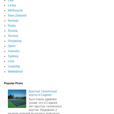
Law
Lessy
Melbourne
New Zealand
Norway
Parks
Russia
Service
Shopping
Sport
Suburbs
Sydney
USA
Usability
Walkabout
Popular Posts
Крытые теннисные
корты в Сиднее
Был очень удивлен
узнав, что в Сиднее
нет крытых теннисных
кортов. Недавние 2
недели дождей выдались довольно