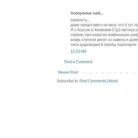
Anonymous said...
охренеть...
даже представить не могу, что б тут п
Я с Асусом (с Киевским СЦ)2 месяца р
глюком, при нажатии комбинации шифт
клаву, слупили денег за замену и даж
типа аудиокодек 8-)якобы перепаяли
12:33 AM
Post a Comment
Newer Post
Subscribe to:
Post Comments (Atom)