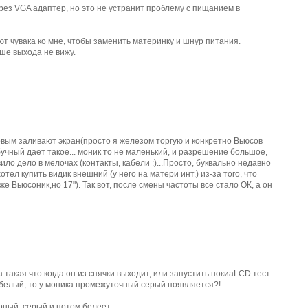
рез VGA адаптер, но это не устранит проблему с пищанием в
ют чувака ко мне, чтобы заменить материнку и шнур питания.
ше выхода не вижу.
овым заливают экран(просто я железом торгую и конкретно Вьюсов
учный дает такое... моник то не маленький, и разрешение большое,
ило дело в мелочах (контакты, кабели :)...Просто, буквально недавно
тел купить видик внешний (у него на матери инт.) из-за того, что
оже Вьюсоник,но 17"). Так вот, после смены частоты все стало ОК, а он
а такая что когда он из спячки выходит, или запустить нокиаLCD тест
а белый, то у моника промежуточный серый появляется?!
рный, серый и потом белеет.