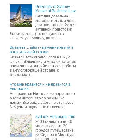
University of Sydney –
Master of Business Law
Сегодня довольно
знаменательный день
для нас – после 2х лет
активной подготовки
Лесси наконец-то поступила в
University of Sydney, на про...
Business English - изучение языка в
англоязычной стране
Бизнес часть своего блога начну c
своих наблюдений и мыслей касаемо
применения английского для работы
в англоговорящей стране, о
языковых п...
Что мне нравится и не нравится в
Австралии
Не нравится Нет высокоскоростного
анлим интернета за разумные
деньги Все закрывается в 5ть часов
Медузы и пауки – не от всего е...
Sydney-Melbourne Trip
3000 километров, 40
часов в дороге, 20
городов путешествие
из Сиднея в Мельбурн
и назад . На