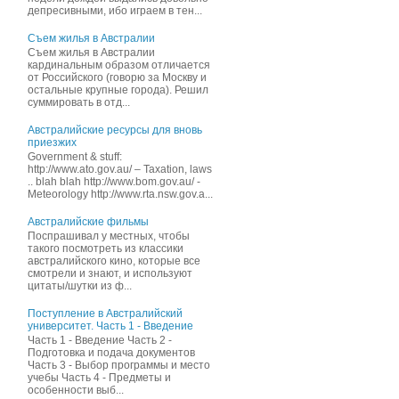
депресивными, ибо играем в тен...
Съем жилья в Австралии
Съем жилья в Австралии
кардинальным образом отличается
от Российского (говорю за Москву и
остальные крупные города). Решил
суммировать в отд...
Австралийские ресурсы для вновь
приезжих
Government & stuff:
http://www.ato.gov.au/ – Taxation, laws
.. blah blah http://www.bom.gov.au/ -
Meteorology http://www.rta.nsw.gov.a...
Австралийские фильмы
Поспрашивал у местных, чтобы
такого посмотреть из классики
австралийского кино, которые все
смотрели и знают, и иcпользуют
цитаты/шутки из ф...
Поступление в Австралийский
университет. Часть 1 - Введение
Часть 1 - Введение Часть 2 -
Подготовка и подача документов
Часть 3 - Выбор программы и место
учебы Часть 4 - Предметы и
особенности выб...