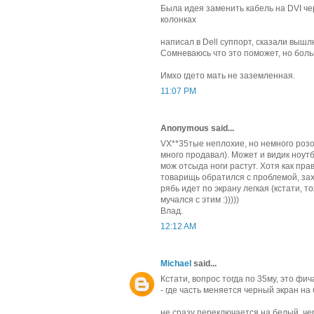
Была идея заменить кабель на DVI че
колонках
написал в Dell суппорт, сказали вышл
Сомневаюсь что это поможет, но боль
Имхо гдето мать не заземленная.
11:07 PM
Anonymous said...
VX**35тые неплохие, но немного роз
много продавал). Может и видик ноутб
мож отсыда ноги растут. Хотя как прав
товарищь обратился с проблемой, захо
рябь идет по экрану легкая (кстати, т
мучался с этим :)))))
Влад.
12:12 AM
Michael
said...
Кстати, вопрос тогда по 35му, это фич
- где часть меняется черный экран н
не сразу переключается на белый. че