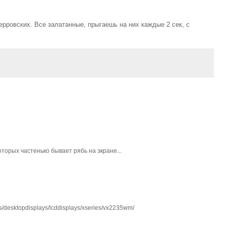
ерровских. Все залатанные, прыгаешь на них каждые 2 сек, с
торых частенько бывает рябь на экране...
s/desktopdisplays/lcddisplays/xseries/vx2235wm/