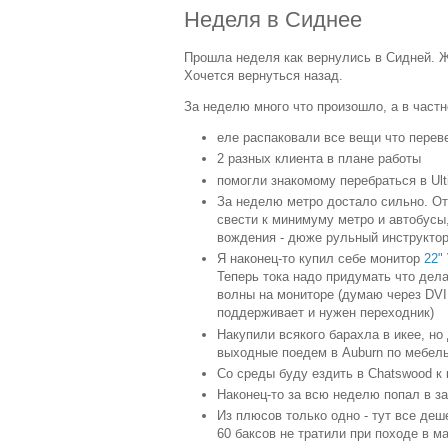
Неделя в Сиднее
Прошла неделя как вернулись в Сидней. Жи
Хочется вернуться назад.
За неделю много что произошло, а в частн
еле распаковали все вещи что перев
2 разных клиента в плане работы
помогли знакомому перебраться в Ult
За неделю метро достало сильно. От
свести к минимуму метро и автобусы
вождения - дюже рульный инструкто
Я наконец-то купил себе монитор
22"
Теперь тока надо придумать что дела
волны на мониторе (думаю через DVI
поддерживает и нужен переходник)
Накупили всякого барахла в икее, но 
выходные поедем в Auburn по мебел
Со среды буду ездить в Chatswood к
Наконец-то за всю неделю попал в за
Из плюсов только одно - тут все де
60 баксов не тратили при походе в м