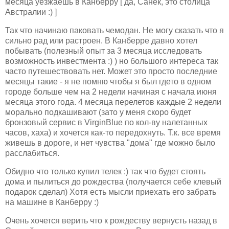
месяца уезжаешь в Канберру [ да, Санек, это столица
Австралии :) ]
Так что начинаю паковать чемодан. Не могу сказать что я
сильно рад или растроен. В Канберре давно хотел
побывать (полезный опыт за 3 месяца исследовать
возможность инвестмента :) ) но большого интереса так
часто путешествовать нет. Может это просто последние
месяцы такие - я не помню чтобы я был гдето в одном
городе больше чем на 2 недели начиная с начала июня
месяца этого года. 4 месяца перелетов каждые 2 недели
морально подкашивают (зато у меня скоро будет
бронзовый сервис в VirginBlue по кол-ву налетанных
часов, хаха) и хочется как-то передохнуть. Т.к. все время
живешь в дороге, и нет чувства "дома" где можно было
расслабиться.
Обидно что только купил телек :) так что будет стоять
дома и пылиться до рождества (получается себе клевый
подарок сделал) Хотя есть мысли приехать его забрать
на машине в Канберру :)
Очень хочется верить что к рождеству вернусть назад в