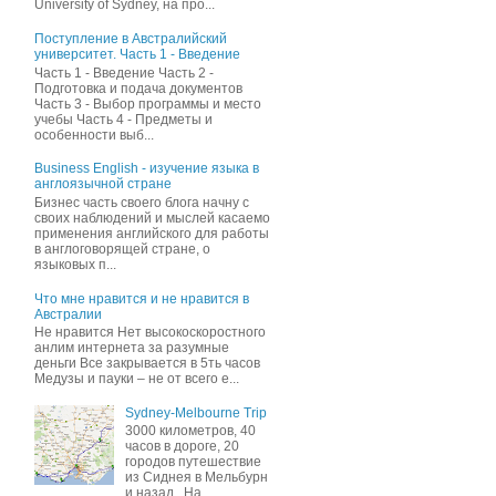
University of Sydney, на про...
Поступление в Австралийский
университет. Часть 1 - Введение
Часть 1 - Введение Часть 2 -
Подготовка и подача документов
Часть 3 - Выбор программы и место
учебы Часть 4 - Предметы и
особенности выб...
Business English - изучение языка в
англоязычной стране
Бизнес часть своего блога начну c
своих наблюдений и мыслей касаемо
применения английского для работы
в англоговорящей стране, о
языковых п...
Что мне нравится и не нравится в
Австралии
Не нравится Нет высокоскоростного
анлим интернета за разумные
деньги Все закрывается в 5ть часов
Медузы и пауки – не от всего е...
Sydney-Melbourne Trip
3000 километров, 40
часов в дороге, 20
городов путешествие
из Сиднея в Мельбурн
и назад . На