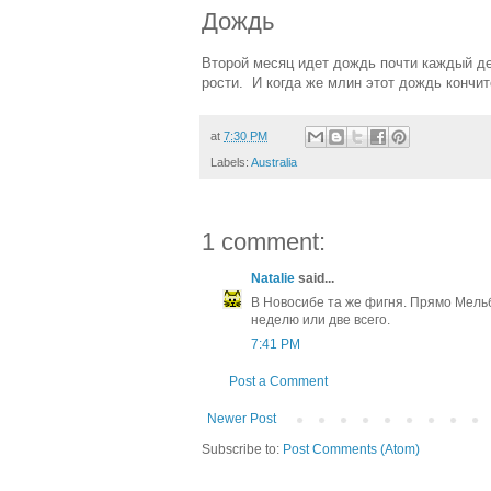
Дождь
Второй месяц идет дождь почти каждый де
рости. И когда же млин этот дождь кончит
at
7:30 PM
Labels:
Australia
1 comment:
Natalie
said...
В Новосибе та же фигня. Прямо Мельб
неделю или две всего.
7:41 PM
Post a Comment
Newer Post
Subscribe to:
Post Comments (Atom)