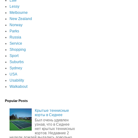
Law
Lessy
Melbourne
New Zealand
Norway
Parks
Russia
Service
Shopping
Sport
Suburbs
Sydney
USA
Usability
Walkabout
Popular Posts
Крытые теннисные
корты в Сиднее
Был очень удивлен
узнав, что в Сиднее
нет крытых теннисных
кортов. Недавние 2
недели дождей выдались довольно