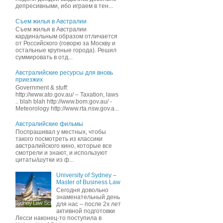
депресивными, ибо играем в тен...
Съем жилья в Австралии
Съем жилья в Австралии
кардинальным образом отличается
от Российского (говорю за Москву и
остальные крупные города). Решил
суммировать в отд...
Австралийские ресурсы для вновь
приезжих
Government & stuff:
http://www.ato.gov.au/ – Taxation, laws
.. blah blah http://www.bom.gov.au/ -
Meteorology http://www.rta.nsw.gov.a...
Австралийские фильмы
Поспрашивал у местных, чтобы
такого посмотреть из классики
австралийского кино, которые все
смотрели и знают, и иcпользуют
цитаты/шутки из ф...
University of Sydney –
Master of Business Law
Сегодня довольно
знаменательный день
для нас – после 2х лет
активной подготовки
Лесси наконец-то поступила в