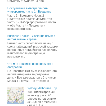
University of Sydney, на про...
Поступление в Австралийский
университет. Часть 1 - Введение
Часть 1 - Введение Часть 2 -
Подготовка и подача документов
Часть 3 - Выбор программы и место
учебы Часть 4 - Предметы и
особенности выб...
Business English - изучение языка в
англоязычной стране
Бизнес часть своего блога начну c
своих наблюдений и мыслей касаемо
применения английского для работы
в англоговорящей стране, о
языковых п...
Что мне нравится и не нравится в
Австралии
Не нравится Нет высокоскоростного
анлим интернета за разумные
деньги Все закрывается в 5ть часов
Медузы и пауки – не от всего е...
Sydney-Melbourne Trip
3000 километров, 40
часов в дороге, 20
городов путешествие
из Сиднея в Мельбурн
и назад . На