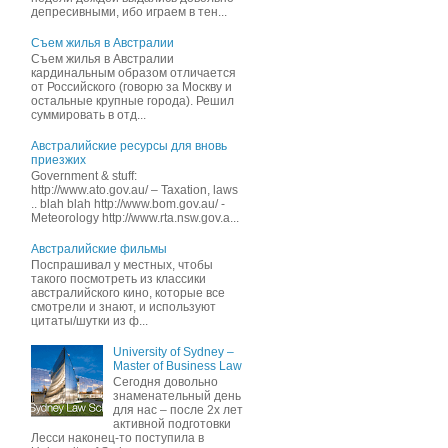
депресивными, ибо играем в тен...
Съем жилья в Австралии
Съем жилья в Австралии
кардинальным образом отличается
от Российского (говорю за Москву и
остальные крупные города). Решил
суммировать в отд...
Австралийские ресурсы для вновь
приезжих
Government & stuff:
http://www.ato.gov.au/ – Taxation, laws
.. blah blah http://www.bom.gov.au/ -
Meteorology http://www.rta.nsw.gov.a...
Австралийские фильмы
Поспрашивал у местных, чтобы
такого посмотреть из классики
австралийского кино, которые все
смотрели и знают, и иcпользуют
цитаты/шутки из ф...
University of Sydney –
Master of Business Law
Сегодня довольно
знаменательный день
для нас – после 2х лет
активной подготовки
Лесси наконец-то поступила в