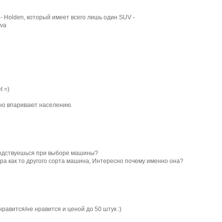
- Holden, который имеет всего лишь один SUV -
iva
t =)
вно впаривают населению.
водствуешься при выборе машины?
ра как то другого сорта машина, Интересно почему именно она?
нравится/не нравится и ценой до 50 штук :)