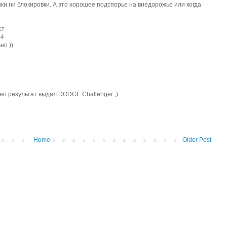
ки ни блокировки. А это хорошее подспорье на внедорожье или когда
ст
54
но ))
 но результат выдал DODGE Challenger ;)
Home
Older Post