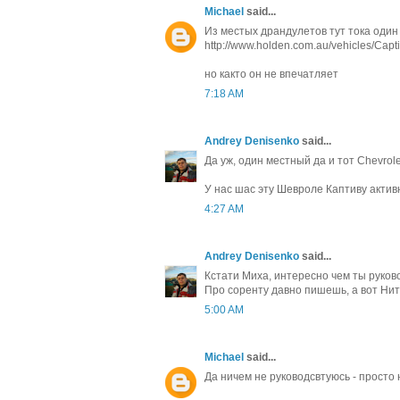
Michael
said...
Из местых драндулетов тут тока один 
http://www.holden.com.au/vehicles/Capt
но както он не впечатляет
7:18 AM
Andrey Denisenko
said...
Да уж, один местный да и тот Chevrole
У нас шас эту Шевроле Каптиву акти
4:27 AM
Andrey Denisenko
said...
Кстати Миха, интересно чем ты руко
Про соренту давно пишешь, а вот Нит
5:00 AM
Michael
said...
Да ничем не руководсвтуюсь - просто 