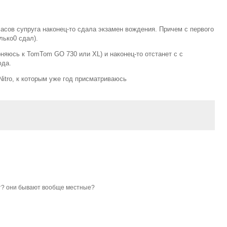
асов супруга наконец-то сдала экзамен вождения. Причем с первого
олько0 сдал).
няюсь к TomTom GO 730 или XL) и наконец-то отстанет с с
юда.
Nitro, к которым уже год присматриваюсь
т? они бывают вообще местные?