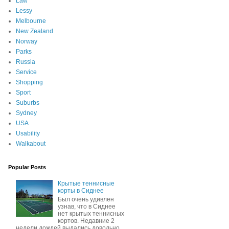
Law
Lessy
Melbourne
New Zealand
Norway
Parks
Russia
Service
Shopping
Sport
Suburbs
Sydney
USA
Usability
Walkabout
Popular Posts
Крытые теннисные
корты в Сиднее
Был очень удивлен
узнав, что в Сиднее
нет крытых теннисных
кортов. Недавние 2
недели дождей выдались довольно