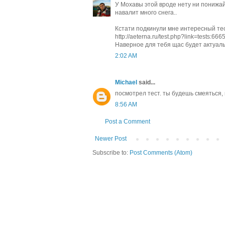
У Мохавы этой вроде нету ни понижай
навалит много снега..
Кстати подкинули мне интересный те
http://aeterna.ru/test.php?link=tests:666
Наверное для тебя щас будет актуаль
2:02 AM
Michael
said...
посмотрел тест. ты будешь смеяться,
8:56 AM
Post a Comment
Newer Post
Subscribe to:
Post Comments (Atom)