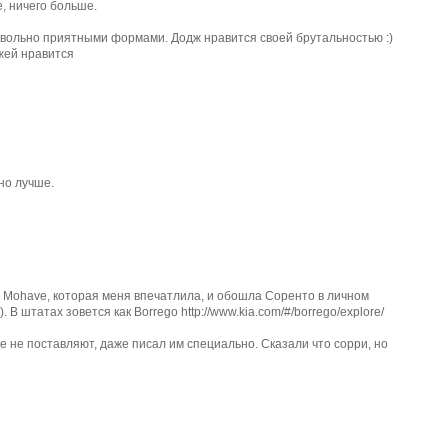
, ничего больше.
овольно приятными формами. Додж нравится своей брутальностью :)
жей нравится
но лучше.
 - Mohave, которая меня впечатлила, и обошла Соренто в личном
 В штатах зовется как Borrego http://www.kia.com/#/borrego/explore/
е не поставляют, даже писал им специально. Сказали что сорри, но