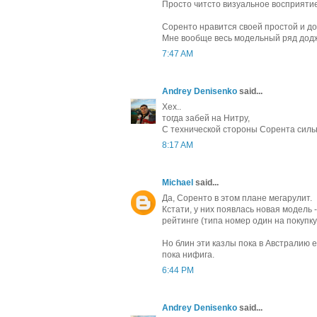
Просто читсто визуальное восприятие
Соренто нравится своей простой и д
Мне вообще весь модельный ряд дод
7:47 AM
Andrey Denisenko
said...
Хех..
тогда забей на Нитру,
С технической стороны Сорента силь
8:17 AM
Michael
said...
Да, Сорентo в этом плане мегарулит.
Кстати, у них появлась новая модель
рейтинге (типа номер один на покупку).
Но блин эти казлы пока в Австралию е
пока нифига.
6:44 PM
Andrey Denisenko
said...