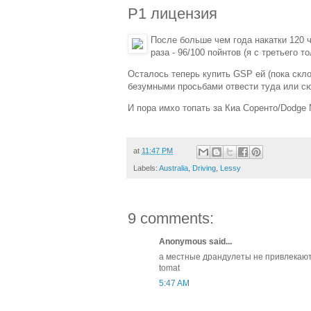
P1 лицензия
После больше чем года накатки 120 ч
раза - 96/100 пойнтов (я с третьего т
Осталось теперь купить GSP ей (пока скло
безумными просьбами отвести туда или с
И пора имхо топать за Киа Соренто/Dodge 
at
11:47 PM
Labels:
Australia
,
Driving
,
Lessy
9 comments:
Anonymous said...
а местные драндулеты не привлекаю
tomat
5:47 AM