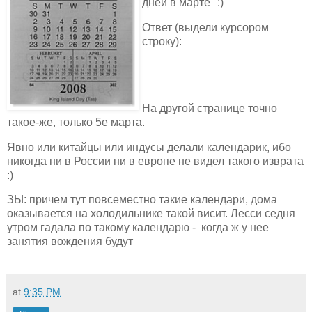
дней в марте" :)
Ответ (выдели курсором
строку):
последние дни месяца
не влезли и их впихнули
первыми днями месяца на
первую строку
На другой странице точно
такое-же, только 5е марта.
Явно или китайцы или индусы делали календарик, ибо
никогда ни в России ни в европе не видел такого изврата
:)
ЗЫ: причем тут повсеместно такие календари, дома
оказывается на холодильнике такой висит. Лесси седня
утром гадала по такому календарю - когда ж у нее
занятия вождения будут
at
9:35 PM