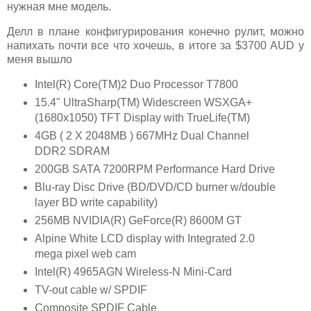
нужная мне модель.
Делл в плане конфигурирования конечно рулит, можно
напихать почти все что хочешь, в итоге за $3700 AUD у
меня вышло
Intel(R) Core(TM)2 Duo Processor T7800
15.4" UltraSharp(TM) Widescreen WSXGA+
(1680x1050) TFT Display with TrueLife(TM)
4GB ( 2 X 2048MB ) 667MHz Dual Channel
DDR2 SDRAM
200GB SATA 7200RPM Performance Hard Drive
Blu-ray Disc Drive (BD/DVD/CD burner w/double
layer BD write capability)
256MB NVIDIA(R) GeForce(R) 8600M GT
Alpine White LCD display with Integrated 2.0
mega pixel web cam
Intel(R) 4965AGN Wireless-N Mini-Card
TV-out cable w/ SPDIF
Composite SPDIF Cable