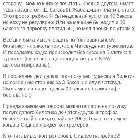
сторону - можно книжку почитать. Косяк в другом. Билет
туда-назад стоит 11 баксов(!). Жаба душит платить стока.
Это просто грабеж. Я бы недельный купил за 40 баксов,
но езжу не регулярно. Или на машине бы ездил и 10
баксов за парковку платил бы, но мля пробки по утрам :(
Все дни была мысля ездить по "неправильному
билетику" - прикол в том, что в Чатсвуде нет турникетов.
И посадка/высадка происходит без сувания билетика в
турникет (ну не все еще станции метро в NSW
автоматизированы).
В последнии дни делаю так - покупаю туда-сюда билетик
на соседнюю станцию за 3 бакса, но еду в чатсвуд.
Экономия на лицо - целых 2 больших кружки кофе
бесплатно :)
Правда знакомые говорят можно попасть на покупку
полугодового билетика до чатсвуда, т.к. штраф за
безбилетный проезд в районе 200$. Тока я не помню
когда в Сиднее я видел контролеров.
Кто-нить видел контролеров в Сиднее на трейне?!