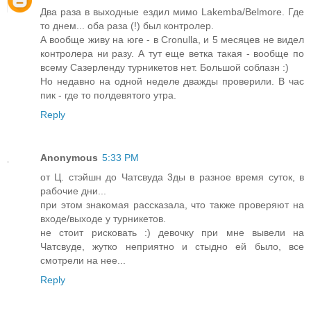
Два раза в выходные ездил мимо Lakemba/Belmore. Где
то днем... оба раза (!) был контролер.
А вообще живу на юге - в Cronulla, и 5 месяцев не видел
контролера ни разу. А тут еще ветка такая - вообще по
всему Сазерленду турникетов нет. Большой соблазн :)
Но недавно на одной неделе дважды проверили. В час
пик - где то полдевятого утра.
Reply
Anonymous
5:33 PM
от Ц. стэйшн до Чатсвуда 3ды в разное время суток, в
рабочие дни...
при этом знакомая рассказала, что также проверяют на
входе/выходе у турникетов.
не стоит рисковать :) девочку при мне вывели на
Чатсвуде, жутко неприятно и стыдно ей было, все
смотрели на нее...
Reply