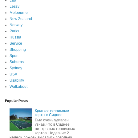
Law
Lessy
Melbourne
New Zealand
Norway
Parks
Russia
Service
Shopping
Sport
Suburbs
Sydney
USA
Usability
Walkabout
Popular Posts
Крытые теннисные
корты в Сиднее
Был очень удивлен
узнав, что в Сиднее
нет крытых теннисных
кортов. Недавние 2
недели дождей выдались довольно