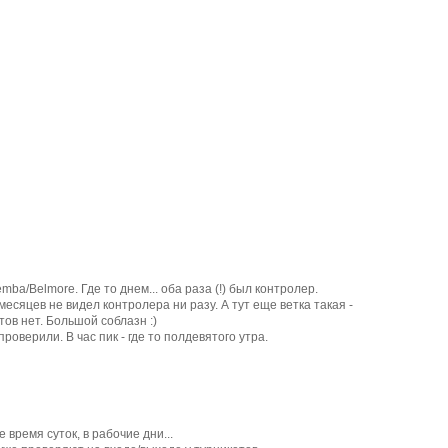
ba/Belmore. Где то днем... оба раза (!) был контролер.
5 месяцев не видел контролера ни разу. А тут еще ветка такая -
ов нет. Большой соблазн :)
оверили. В час пик - где то полдевятого утра.
 время суток, в рабочие дни...