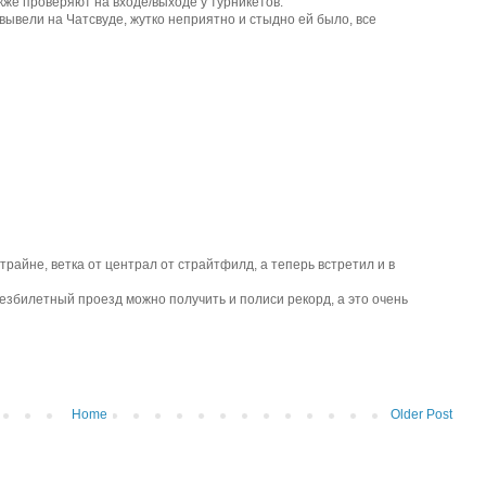
кже проверяют на входе/выходе у турникетов.
е вывели на Чатсвуде, жутко неприятно и стыдно ей было, все
трайне, ветка от централ от страйтфилд, а теперь встретил и в
безбилетный проезд можно получить и полиси рекорд, а это очень
Home
Older Post