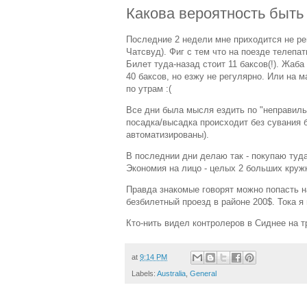
Какова вероятность быть
Последние 2 недели мне приходится не рег
Чатсвуд). Фиг с тем что на поезде телепат
Билет туда-назад стоит 11 баксов(!). Жаба
40 баксов, но езжу не регулярно. Или на 
по утрам :(
Все дни была мысля ездить по "неправильн
посадка/высадка происходит без сувания б
автоматизированы).
В последнии дни делаю так - покупаю туда
Экономия на лицо - целых 2 больших кружк
Правда знакомые говорят можно попасть на
безбилетный проезд в районе 200$. Тока я
Кто-нить видел контролеров в Сиднее на т
at
9:14 PM
Labels:
Australia
,
General