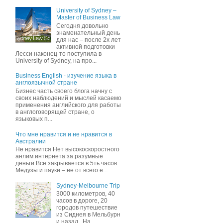
University of Sydney –
Master of Business Law
Сегодня довольно
знаменательный день
для нас – после 2х лет
активной подготовки
Лесси наконец-то поступила в
University of Sydney, на про...
Business English - изучение языка в
англоязычной стране
Бизнес часть своего блога начну c
своих наблюдений и мыслей касаемо
применения английского для работы
в англоговорящей стране, о
языковых п...
Что мне нравится и не нравится в
Австралии
Не нравится Нет высокоскоростного
анлим интернета за разумные
деньги Все закрывается в 5ть часов
Медузы и пауки – не от всего е...
Sydney-Melbourne Trip
3000 километров, 40
часов в дороге, 20
городов путешествие
из Сиднея в Мельбурн
и назад . На