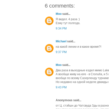
6 comments:
Moo
said...
Я видел. 4 раза :)
Езжу тут полгода.
9:34 PM
Michael
said...
на какой линии и в какое время?!
9:37 PM
Moo
said...
Два раза в выходные ездил мимо Lakem
А вообще живу на юге - в Cronulla, и 
вообще по всему Сазерленду турникет
Но недавно на одной неделе дважды пр
9:43 PM
Anonymous said...
от Ц. стэйшн до Чатсвуда 3ды в разное