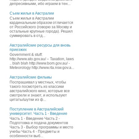
депресивными, ибо играем в тен...
Съем жилья в Австралии
Съем жилья в Австралии
кардинальным образом отличается
от Российского (говорю за Москву и
остальные крупные города). Решил
суммировать в отд...
Австралийские ресурсы для вновь
приезжих
Government & stuff:
http://www.ato.gov.au/ – Taxation, laws
.. blah blah http://www.bom.gov.au/ -
Meteorology http://www.rta.nsw.gov.a...
Австралийские фильмы
Поспрашивал у местных, чтобы
такого посмотреть из классики
австралийского кино, которые все
смотрели и знают, и иcпользуют
цитаты/шутки из ф...
Поступление в Австралийский
университет. Часть 1 - Введение
Часть 1 - Введение Часть 2 -
Подготовка и подача документов
Часть 3 - Выбор программы и место
учебы Часть 4 - Предметы и
особенности выб...