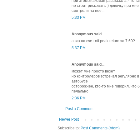
при этом знакомая рассказала, что та
не стоит рисковать :) девочку при мн
смотрели на нее...
5:33 PM
Anonymous said...
а как на счет off peak return за 7.60?
5:37 PM
Anonymous said...
может мне просто везет
но контролеров встречал регулярно в 
автобусе
осторожнее, кто-то мне говорил, что 
печально
2:36 PM
Post a Comment
Newer Post
Subscribe to:
Post Comments (Atom)