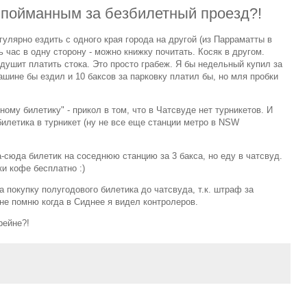
 пойманным за безбилетный проезд?!
улярно ездить с одного края города на другой (из Парраматты в
ь час в одну сторону - можно книжку почитать. Косяк в другом.
 душит платить стока. Это просто грабеж. Я бы недельный купил за
машине бы ездил и 10 баксов за парковку платил бы, но мля пробки
ому билетику" - прикол в том, что в Чатсвуде нет турникетов. И
илетика в турникет (ну не все еще станции метро в NSW
-сюда билетик на соседнюю станцию за 3 бакса, но еду в чатсвуд.
и кофе бесплатно :)
 покупку полугодового билетика до чатсвуда, т.к. штраф за
 не помню когда в Сиднее я видел контролеров.
рейне?!