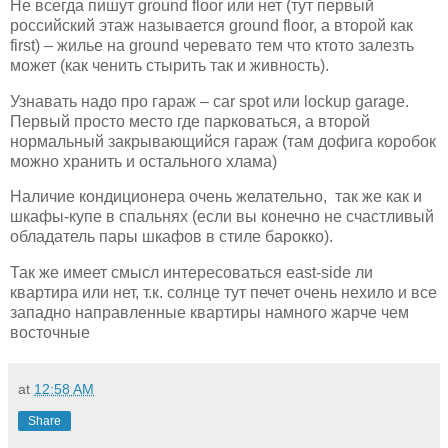
Не всегда пишут ground floor или нет (тут первый
российский этаж называется ground floor, а второй как
first) – жилье на ground черевато тем что ктото залезть
может (как ченить стырить так и живность).
Узнавать надо про гараж – car spot или lockup garage.
Первый просто место где парковаться, а второй
нормальный закрывающийся гараж (там дофига коробок
можно хранить и остального хлама)
Наличие кондиционера очень желательно, так же как и
шкафы-купе в спальнях (если вы конечно не счастливый
обладатель пары шкафов в стиле барокко).
Так же имеет смысл интересоваться east-side ли
квартира или нет, т.к. солнце тут печет очень нехило и все
западно направленные квартиры намного жарче чем
восточные
at
12:58 AM
Share