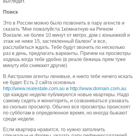
выглядит.
Поиск
Это в России можно было позвонить в пару агенств и
сказать “Мне пожалуйста 1комнатную на Речном
Вокзале, не более 10 минут от метро, дом с коньежкой и
этаж не ниже 15, застекленный балкон” и все,
расслабиться ждать. Тебе будут звонить по несколько
раз в день, предлагать варианты. Причем на просмотры
ходишь когда тебе удобно (в реале бежишь прям туже
минуту ибо снимают другие)
В Австралии агенты ленивые, и никто тебе ничего искать
не будет. Есть 2 сайта основных
http://www.realestate.com.au
и
http://www.domain.com.au
где каждую неделю публикуются новые квартиры. Надо
самому сидеть и мониторить, и созваниваться узнавать
во сколько просмотр. Обычно все просмотры происхоят
по субботам в определенное время, но иногда бывают
среди недели.
Если квартира нравится, то нужно заполнить
специальные формы, указать пару рефенерсодателей,