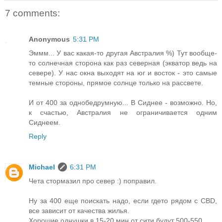
7 comments:
Anonymous
5:31 PM
Эммм... У вас какая-то другая Австралия %) Тут вообще-
то солнечная сторона как раз северная (экватор ведь на
севере). У нас окна выходят на юг и восток - это самые
темные стороны, прямое солнце только на рассвете.
И от 400 за однобедрумную... В Сиднее - возможно. Но,
к счастью, Австралия не ограничивается одним
Сиднеем.
Reply
Michael
6:31 PM
Чета стормазил про север :) поправил.
Ну за 400 еще поискать надо, если гдето рядом с CBD,
все зависит от качества жилья.
Хорошие однушки в 15-20 мин от сити будут 500-550