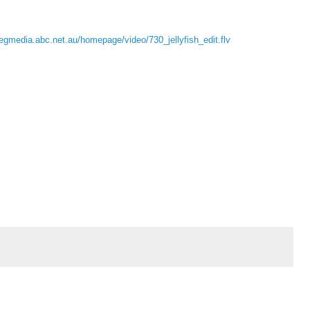
egmedia.abc.net.au/homepage/video/730_jellyfish_edit.flv