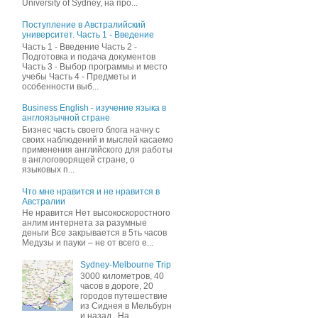
University of Sydney, на про...
Поступление в Австралийский
университет. Часть 1 - Введение
Часть 1 - Введение Часть 2 -
Подготовка и подача документов
Часть 3 - Выбор программы и место
учебы Часть 4 - Предметы и
особенности выб...
Business English - изучение языка в
англоязычной стране
Бизнес часть своего блога начну c
своих наблюдений и мыслей касаемо
применения английского для работы
в англоговорящей стране, о
языковых п...
Что мне нравится и не нравится в
Австралии
Не нравится Нет высокоскоростного
анлим интернета за разумные
деньги Все закрывается в 5ть часов
Медузы и пауки – не от всего е...
Sydney-Melbourne Trip
3000 километров, 40
часов в дороге, 20
городов путешествие
из Сиднея в Мельбурн
и назад . На