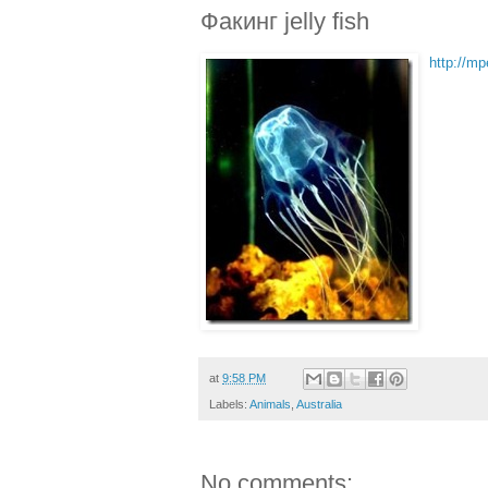
Факинг jelly fish
http://mp
at
9:58 PM
Labels:
Animals
,
Australia
No comments: