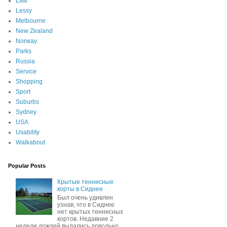
Law
Lessy
Melbourne
New Zealand
Norway
Parks
Russia
Service
Shopping
Sport
Suburbs
Sydney
USA
Usability
Walkabout
Popular Posts
Крытые теннисные
корты в Сиднее
Был очень удивлен
узнав, что в Сиднее
нет крытых теннисных
кортов. Недавние 2
недели дождей выдались довольно