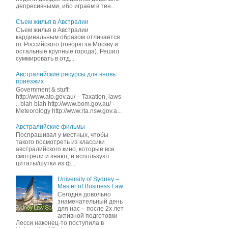
депресивными, ибо играем в тен...
Съем жилья в Австралии
Съем жилья в Австралии
кардинальным образом отличается
от Российского (говорю за Москву и
остальные крупные города). Решил
суммировать в отд...
Австралийские ресурсы для вновь
приезжих
Government & stuff:
http://www.ato.gov.au/ – Taxation, laws
.. blah blah http://www.bom.gov.au/ -
Meteorology http://www.rta.nsw.gov.a...
Австралийские фильмы
Поспрашивал у местных, чтобы
такого посмотреть из классики
австралийского кино, которые все
смотрели и знают, и иcпользуют
цитаты/шутки из ф...
University of Sydney –
Master of Business Law
Сегодня довольно
знаменательный день
для нас – после 2х лет
активной подготовки
Лесси наконец-то поступила в