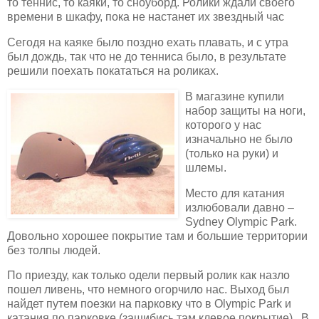
то теннис, то каяки, то сноуборд. Ролики ждали своего
времени в шкафу, пока не настанет их звездный час
Сегодя на каяке было поздно ехать плавать, и с утра
был дождь, так что не до тенниса было, в результате
решили поехать покататься на роликах.
В магазине купили
набор защиты на ноги,
которого у нас
изначально не было
(только на руки) и
шлемы.
Место для катания
излюбовали давно –
Sydney Olympic Park.
Довольно хорошее покрытие там и большие территории
без толпы людей.
По приезду, как только одели первый ролик как назло
пошел ливень, что немного огорчило нас. Выход был
найдет путем поезки на парковку что в Olympic Park и
катания по парковке (зашибись там клевое покрытие). В