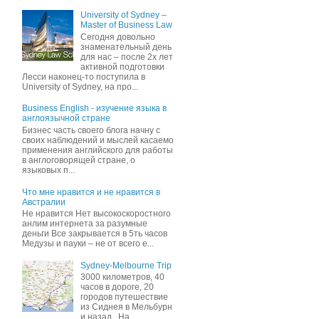
University of Sydney –
Master of Business Law
Сегодня довольно
знаменательный день
для нас – после 2х лет
активной подготовки
Лесси наконец-то поступила в
University of Sydney, на про...
Business English - изучение языка в
англоязычной стране
Бизнес часть своего блога начну c
своих наблюдений и мыслей касаемо
применения английского для работы
в англоговорящей стране, о
языковых п...
Что мне нравится и не нравится в
Австралии
Не нравится Нет высокоскоростного
анлим интернета за разумные
деньги Все закрывается в 5ть часов
Медузы и пауки – не от всего е...
Sydney-Melbourne Trip
3000 километров, 40
часов в дороге, 20
городов путешествие
из Сиднея в Мельбурн
и назад . На