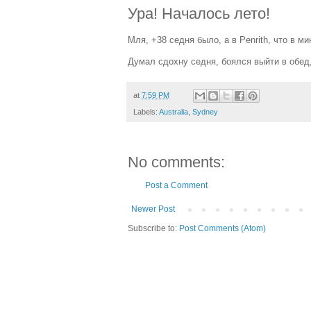
Ура! Началось лето!
Мля, +38 седня было, а в Penrith, что в м
Думал сдохну седня, боялся выйти в обед,
at
7:59 PM
Labels:
Australia
,
Sydney
No comments:
Post a Comment
Newer Post
Subscribe to:
Post Comments (Atom)