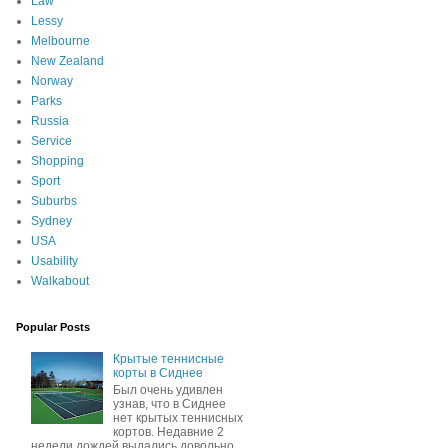
Law
Lessy
Melbourne
New Zealand
Norway
Parks
Russia
Service
Shopping
Sport
Suburbs
Sydney
USA
Usability
Walkabout
Popular Posts
Крытые теннисные
корты в Сиднее
Был очень удивлен
узнав, что в Сиднее
нет крытых теннисных
кортов. Недавние 2
недели дождей выдались довольно