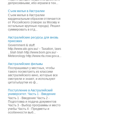
депресивными, ибо играем в тен...
Съем жилья в Австралии
Съем жилья в Австралии
кардинальным образом отличается
от Российского (говорю за Москву и
остальные крупные города). Решил
суммировать в отд...
Австралийские ресурсы для вновь
приезжих
Government & stuff:
http://www.ato.gov.au/ – Taxation, laws
.. blah blah http://www.bom.gov.au/ -
Meteorology http://www.rta.nsw.gov.a...
Австралийские фильмы
Поспрашивал у местных, чтобы
такого посмотреть из классики
австралийского кино, которые все
смотрели и знают, и иcпользуют
цитаты/шутки из ф...
Поступление в Австралийский
университет. Часть 1 - Введение
Часть 1 - Введение Часть 2 -
Подготовка и подача документов
Часть 3 - Выбор программы и место
учебы Часть 4 - Предметы и
особенности выб...