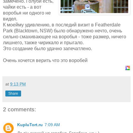
замечено. Голуби есть,
чайки есть - а вот
воробья ни одного не
видел.
К моейму удивлению, в последий визит в Featherdale
Park (Blacktown, NSW) было обнаружено нечто, очень
сильно смахивающее на воробья - тоже размер, ничего
лишнего, также чирикало и прыгало.
Это создание было удачно запечатлено.
Очень хочется верить что это воробей
at
9:13 PM
Share
2 comments:
KupluTort.ru
7:09 AM