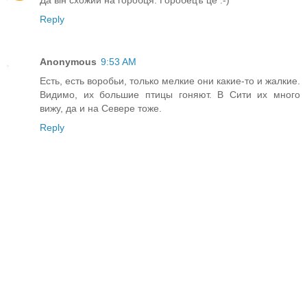
Да вiн схожий на горобця. Горобецъ це :-)
Reply
Anonymous
9:53 AM
Есть, есть воробьи, только мелкие они какие-то и жалкие.
Видимо, их большие птицы гоняют. В Сити их много
вижу, да и на Севере тоже.
Reply