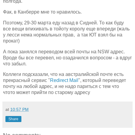
полгода.
Фак, в Канберре мне то нравилось.
Поэтому, 29-30 марта еду назад в Сидней. То как буду
все вещи впихивать в тойоту королу еще впереди (жаль
у лесси нема нормальных прав, а так ЮТ взял бы на
прокат)
А пока занялся переводом всей почты на NSW адрес.
Вроде бы все перевел, но озадачился вопросом - а вдруг
что забыл.
Коллеги подсказали, что на австралийской почте есть
прекрасный сервис "
Redirect Mail
", который переведет
почту на любой адрес, и не надо париться с тем что
чтото может прийти по старому адресу
at
10:57 PM
Share