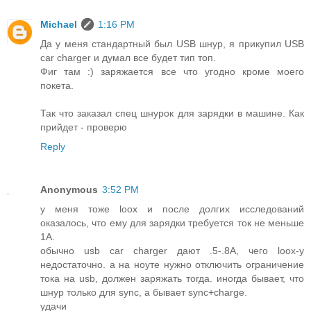
Michael
1:16 PM
Да у меня стандартный был USB шнур, я прикупил USB
car charger и думал все будет тип топ.
Фиг там :) заряжается все что угодно кроме моего
покета.
Так что заказал спец шнурок для зарядки в машине. Как
прийдет - проверю
Reply
Anonymous
3:52 PM
у меня тоже loox и после долгих исследований
оказалось, что ему для зарядки требуется ток не меньше
1А.
обычно usb car charger дают .5-.8А, чего loox-у
недостаточно. а на ноуте нужно отключить ограничение
тока на usb, должен заряжать тогда. иногда бывает, что
шнур только для sync, а бывает sync+charge.
удачи