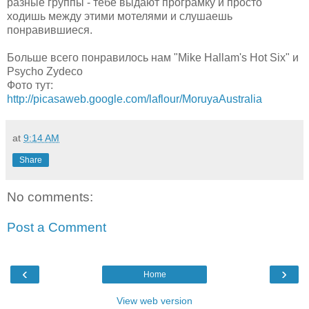
разные группы - тебе выдают програмку и просто
ходишь между этими мотелями и слушаешь
понравившиеся.
Больше всего понравилось нам "Mike Hallam's Hot Six" и
Psycho Zydeco
Фото тут:
http://picasaweb.google.com/laflour/MoruyaAustralia
at
9:14 AM
Share
No comments:
Post a Comment
‹
›
Home
View web version