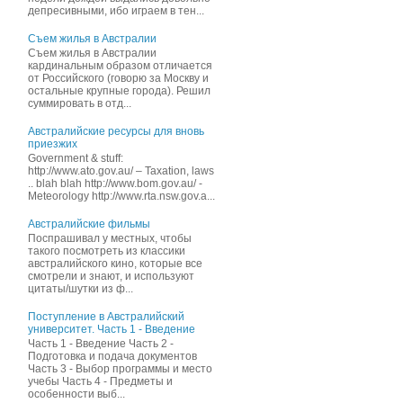
депресивными, ибо играем в тен...
Съем жилья в Австралии
Съем жилья в Австралии
кардинальным образом отличается
от Российского (говорю за Москву и
остальные крупные города). Решил
суммировать в отд...
Австралийские ресурсы для вновь
приезжих
Government & stuff:
http://www.ato.gov.au/ – Taxation, laws
.. blah blah http://www.bom.gov.au/ -
Meteorology http://www.rta.nsw.gov.a...
Австралийские фильмы
Поспрашивал у местных, чтобы
такого посмотреть из классики
австралийского кино, которые все
смотрели и знают, и иcпользуют
цитаты/шутки из ф...
Поступление в Австралийский
университет. Часть 1 - Введение
Часть 1 - Введение Часть 2 -
Подготовка и подача документов
Часть 3 - Выбор программы и место
учебы Часть 4 - Предметы и
особенности выб...