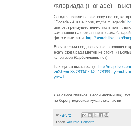
Флориада (Floriade) - вы
Сегодня попали на выставку цветов, котор
"Floriade - Aussie icons, myths & legends"
ht
цветов, преимущественно тюльпаны, , пл
сожалению на фотоаппарате села батарейк
фото с выставки:
http://search.live.com/im
Впечатления неоднозначные, в принципе кр
ехать сюда ради цветов не стоит ;) ] Боль
кучей озер (барбекюшниц нет)
Находится выставка тут
http://map.live.com
v=2&cp=-35.289041~149.12896&style=r&lvl=
ype=1
ДА! самое главное (Лесси напомнила), тут
на берегу водоемах куча плакучих ив
at
2:42 PM
Labels:
Australia
,
Canberra