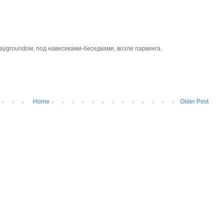
playgroundом, под навесиками-беседками, возле паркинга.
Home
Older Post