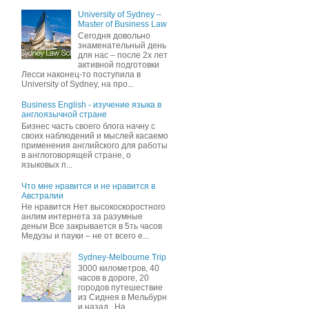
University of Sydney –
Master of Business Law
Сегодня довольно
знаменательный день
для нас – после 2х лет
активной подготовки
Лесси наконец-то поступила в
University of Sydney, на про...
Business English - изучение языка в
англоязычной стране
Бизнес часть своего блога начну c
своих наблюдений и мыслей касаемо
применения английского для работы
в англоговорящей стране, о
языковых п...
Что мне нравится и не нравится в
Австралии
Не нравится Нет высокоскоростного
анлим интернета за разумные
деньги Все закрывается в 5ть часов
Медузы и пауки – не от всего е...
Sydney-Melbourne Trip
3000 километров, 40
часов в дороге, 20
городов путешествие
из Сиднея в Мельбурн
и назад . На