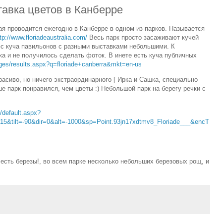
ставка цветов в Канберре
ая проводится ежегодно в Канберре в одном из парков. Называется
tp://www.floriadeaustralia.com/
Весь парк просто засаживают кучей
юс куча павильонов с разными выставками небольшими. К
а и не получилось сделать фоток. В инете есть куча публичных
ages/results.aspx?q=floriade+canberra&mkt=en-us
асиво, но ничего экстраординарного [ Ирка и Сашка, специально
ше парк понравился, чем цветы :) Небольшой парк на берегу речки с
/default.aspx?
15&tilt=-90&dir=0&alt=-1000&sp=Point.93jn17xdtmv8_Floriade___&encT
 есть березы!, во всем парке несколько небольших березовых рощ, и