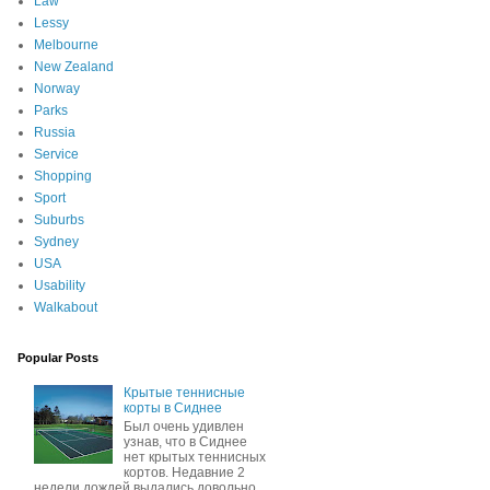
Law
Lessy
Melbourne
New Zealand
Norway
Parks
Russia
Service
Shopping
Sport
Suburbs
Sydney
USA
Usability
Walkabout
Popular Posts
Крытые теннисные
корты в Сиднее
Был очень удивлен
узнав, что в Сиднее
нет крытых теннисных
кортов. Недавние 2
недели дождей выдались довольно