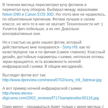
В течении месяца пересмотрел кучу фотиков и
перечитал кучу обзоров. Выбирал между зеркалками
Nikon D80
и
Canon EOS 30D
. Но чтото мне не нравилось,
по объективным причинам. Фотики лучшие в своем
классе, но чего-то в них не хватает. Техногенности нет :)
Хочется фич побольше, а их нет. Довольно
консервативные они.
Но к счастью на днях нашел фотик, который
действительно мне понравился -
Sony H9
, как по
качеству/цене так и по фичам (самое главное). Классный
дизайн, достойные параметры съемки, неплохая оптика,
экран вращается, есть возможность ночной
инфракрасной съемки. В общем мегадевайс.
Выглядит фотик вот так:
http://www.dpreview.com/news/0702/sony_h9_3qtrrear.jpg
А вот пример ночной инфракрасной съемки:
http://www.steves-
digicams.com/2002_reviews/f717/samples/dsc00116.jpg
Один минус - продаваться будет только с июня месяца :(