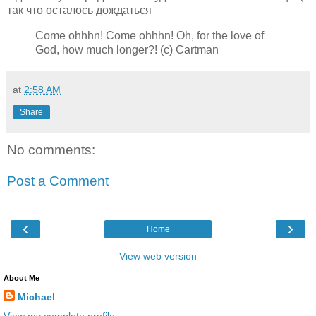
так что осталось дождаться
Come ohhhn! Come ohhhn! Oh, for the love of
God, how much longer?! (с) Cartman
at
2:58 AM
Share
No comments:
Post a Comment
‹
›
Home
View web version
About Me
Michael