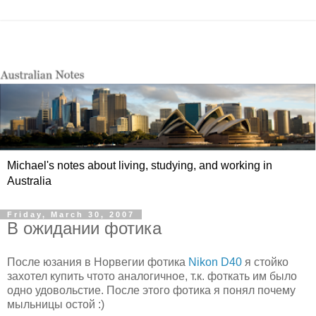
Michael's notes about living, studying, and working in
Australia
Friday, March 30, 2007
В ожидании фотика
После юзания в Норвегии фотика
Nikon D40
я стойко
захотел купить чтото аналогичное, т.к. фоткать им было
одно удовольстие. После этого фотика я понял почему
мыльницы остой :)