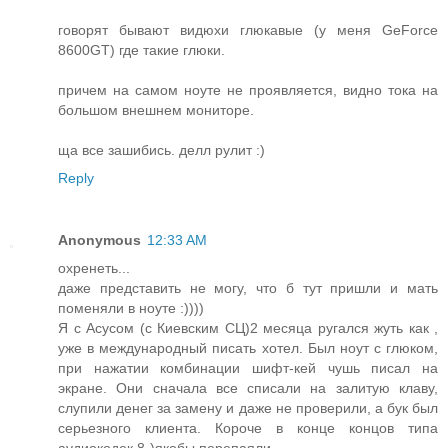
говорят бывают видюхи глюкавые (у меня GeForce
8600GT) где такие глюки.
причем на самом ноуте не проявляется, видно тока на
большом внешнем мониторе.
ща все зашибись. делл рулит :)
Reply
Anonymous
12:33 AM
охренеть...
даже представить не могу, что б тут пришли и мать
поменяли в ноуте :))))
Я с Асусом (с Киевским СЦ)2 месяца ругался жуть как ,
уже в международный писать хотел. Был ноут с глюком,
при нажатии комбинации шифт-кей чушь писал на
экране. Они сначала все списали на залитую клаву,
слупили денег за замену и даже не проверили, а бук был
серьезного клиента. Короче в конце концов типа