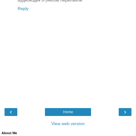
аудиокодек 8-)якобы перепаяли
Reply
‹
›
Home
View web version
About Me