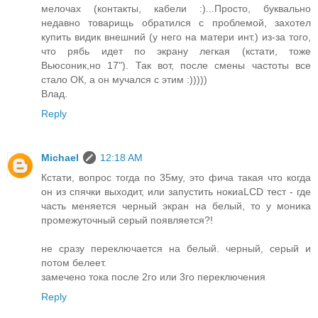
мелочах (контакты, кабели :)...Просто, буквально
недавно товарищь обратился с проблемой, захотел
купить видик внешний (у него на матери инт.) из-за того,
что рябь идет по экрану легкая (кстати, тоже
Вьюсоник,но 17"). Так вот, после смены частоты все
стало ОК, а он мучался с этим :)))))
Влад.
Reply
Michael
12:18 AM
Кстати, вопрос тогда по 35му, это фича такая что когда
он из спячки выходит, или запустить нокиаLCD тест - где
часть меняется черный экран на белый, то у моника
промежуточный серый появляется?!
не сразу переключается на белый. черный, серый и
потом белеет.
замечено тока после 2го или 3го переключения
Reply