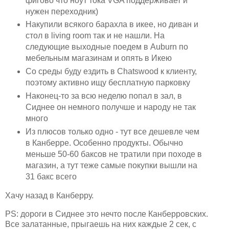
фигово что ноут тока VGA поддерживает и
нужен переходник)
Накупили всякого барахла в икее, но диван и
стол в living room так и не нашли. На
следующие выходные поедем в Auburn по
мебельным магазинам и опять в Икею
Со среды буду ездить в Chatswood к клиенту,
поэтому активно ищу бесплатную парковку
Наконец-то за всю неделю попал в зал, в
Сиднее он немного получше и народу не так
много
Из плюсов только одно - тут все дешевле чем
в Канберре. Особенно продукты. Обычно
меньше 50-60 баксов не тратили при походе в
магазин, а тут теже самые покупки вышли на
31 бакс всего
Хачу назад в Канберру.
PS: дороги в Сиднее это нечто после Канберровских.
Все залатанные, прыгаешь на них каждые 2 сек, с