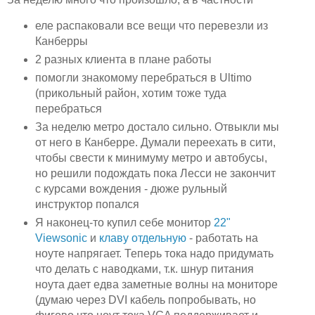
еле распаковали все вещи что перевезли из
Канберры
2 разных клиента в плане работы
помогли знакомому перебраться в Ultimo
(прикольный район, хотим тоже туда
перебраться
За неделю метро достало сильно. Отвыкли мы
от него в Канберре. Думали переехать в сити,
чтобы свести к минимуму метро и автобусы,
но решили подождать пока Лесси не закончит
с курсами вождения - дюже рульный
инструктор попался
Я наконец-то купил себе монитор
22"
Viewsonic
и
клаву отдельную
- работать на
ноуте напрягает. Теперь тока надо придумать
что делать с наводками, т.к. шнур питания
ноута дает едва заметные волны на мониторе
(думаю через DVI кабель попробывать, но