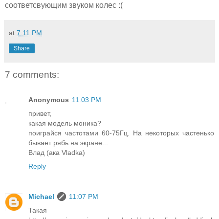
соответсвующим звуком колес :(
at
7:11 PM
Share
7 comments:
Anonymous
11:03 PM
привет,
какая модель моника?
поиграйся частотами 60-75Гц. На некоторых частенько
бывает рябь на экране...
Влад (ака Vladka)
Reply
Michael
11:07 PM
Такая