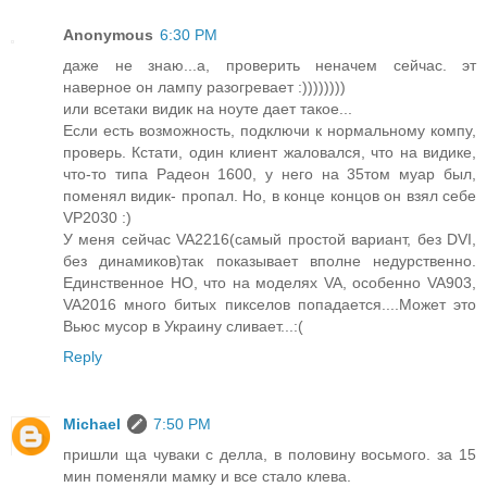
Anonymous
6:30 PM
даже не знаю...а, проверить неначем сейчас. эт
наверное он лампу разогревает :))))))))
или всетаки видик на ноуте дает такое...
Если есть возможность, подключи к нормальному компу,
проверь. Кстати, один клиент жаловался, что на видике,
что-то типа Радеон 1600, у него на 35том муар был,
поменял видик- пропал. Но, в конце концов он взял себе
VP2030 :)
У меня сейчас VA2216(самый простой вариант, без DVI,
без динамиков)так показывает вполне недурственно.
Единственное НО, что на моделях VA, особенно VA903,
VA2016 много битых пикселов попадается....Может это
Вьюс мусор в Украину сливает...:(
Reply
Michael
7:50 PM
пришли ща чуваки с делла, в половину восьмого. за 15
мин поменяли мамку и все стало клева.