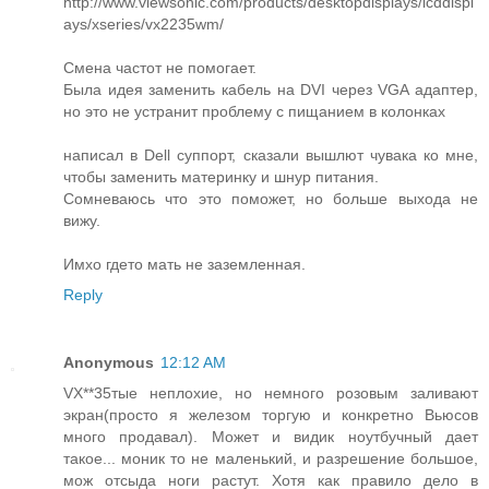
http://www.viewsonic.com/products/desktopdisplays/lcddispl
ays/xseries/vx2235wm/
Смена частот не помогает.
Была идея заменить кабель на DVI через VGA адаптер,
но это не устранит проблему с пищанием в колонках
написал в Dell суппорт, сказали вышлют чувака ко мне,
чтобы заменить материнку и шнур питания.
Сомневаюсь что это поможет, но больше выхода не
вижу.
Имхо гдето мать не заземленная.
Reply
Anonymous
12:12 AM
VX**35тые неплохие, но немного розовым заливают
экран(просто я железом торгую и конкретно Вьюсов
много продавал). Может и видик ноутбучный дает
такое... моник то не маленький, и разрешение большое,
мож отсыда ноги растут. Хотя как правило дело в